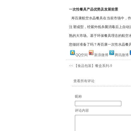
一次性餐具产品优势及发展前景
寿百康航空水晶餐具在 当前市场中，作为
注 塑成型，经紫外线杀菌消毒后上自动流
熟的大市场。基于环保餐具理念的航空水
您做好准备了吗？寿百康一次性水晶餐具诚邀
QQ空间
新浪微博
腾讯微博
<<
【食品包装】餐盒系列-9
查看所有评论
昵称
评论内容