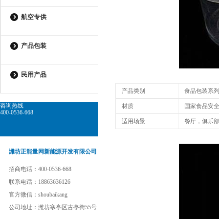
航空专供
产品包装
民用产品
产品类别
食品包装系
咨询热线
材质
国家食品安全
400-0536-668
适用场景
餐厅，俱乐部
潍坊正能量网新能源开发有限公司
招商电话：400-0536-668
联系电话：18863636126
官方微信：shoubaikang
公司地址：潍坊寒亭区古亭街55号