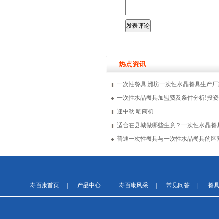
热点资讯
一次性餐具,潍坊一次性水晶餐具生产厂家哪家
一次性水晶餐具加盟费及条件分析!投
迎中秋 晒商机
适合在县城做哪些生意？一次性水晶
普通一次性餐具与一次性水晶餐具的区
寿百康首页
|
产品中心
|
寿百康风采
|
常见问答
|
餐