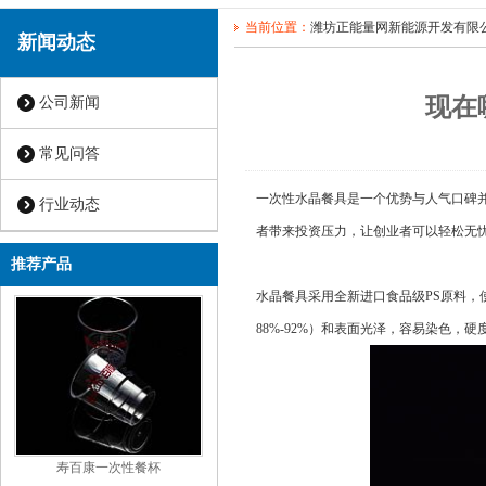
当前位置：
潍坊正能量网新能源开发有限
新闻动态
现在
公司新闻
常见问答
一次性水晶餐具是一个优势与人气口碑并存
行业动态
者带来投资压力，让创业者可以轻松无忧
推荐产品
水晶餐具采用全新进口食品级PS原料
88%-92%）和表面光泽，容易染色，硬度
寿百康一次性餐杯