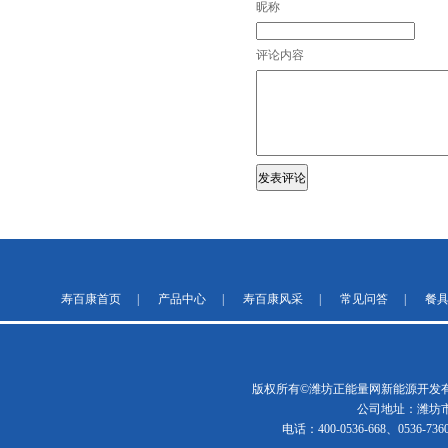
昵称
评论内容
寿百康首页
|
产品中心
|
寿百康风采
|
常见问答
|
餐
版权所有©潍坊正能量网新能源开发有
公司地址：潍
电话：400-0536-668、0536-73