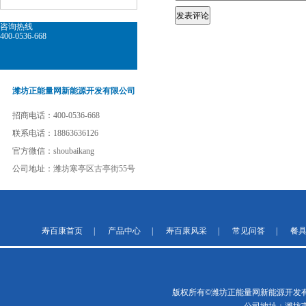
咨询热线
400-0536-668
潍坊正能量网新能源开发有限公司
招商电话：400-0536-668
联系电话：18863636126
官方微信：shoubaikang
公司地址：潍坊寒亭区古亭街55号
寿百康首页
|
产品中心
|
寿百康风采
|
常见问答
|
餐
版权所有©潍坊正能量网新能源开发有限