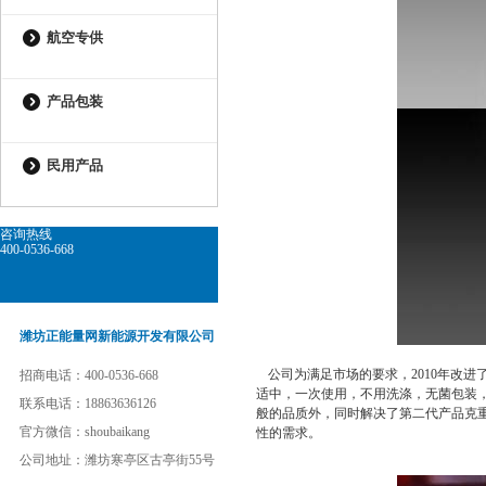
航空专供
产品包装
民用产品
咨询热线
400-0536-668
潍坊正能量网新能源开发有限公司
公司为满足市场的要求，
2010
年改进了
招商电话：400-0536-668
适中，一次使用，不用洗涤，无菌包
联系电话：18863636126
般的品质外，同时解决了第二代产品克重低
官方微信：shoubaikang
性的需求。
公司地址：潍坊寒亭区古亭街55号