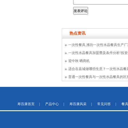
热点资讯
一次性餐具,潍坊一次性水晶餐具生产厂家哪
一次性水晶餐具加盟费及条件分析!投
迎中秋 晒商机
适合在县城做哪些生意？一次性水晶
普通一次性餐具与一次性水晶餐具的区
寿百康首页
|
产品中心
|
寿百康风采
|
常见问答
|
餐